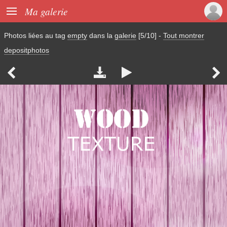

Ma galerie
Photos liées au tag
empty
dans la
galerie
[5/10]
-
Tout montrer
depositphotos



