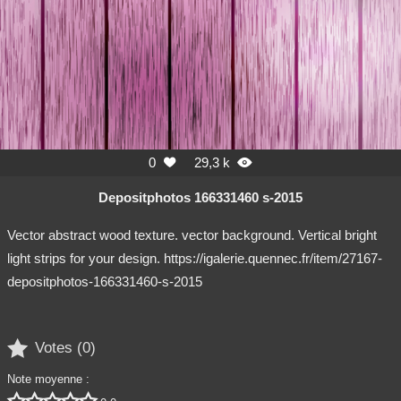
0
29,3 k


Depositphotos 166331460 s-2015
Vector abstract wood texture. vector background. Vertical bright
light strips for your design. https://igalerie.quennec.fr/item/27167-
depositphotos-166331460-s-2015

Votes (
0
)
Note moyenne :




