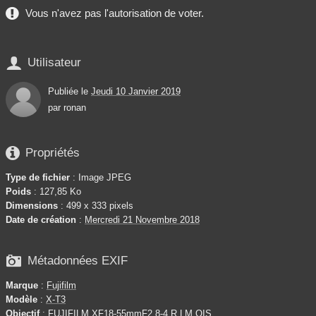
Vous n'avez pas l'autorisation de voter.

Utilisateur
Publiée le
Jeudi 10 Janvier 2019
par
ronan

Propriétés
Type de fichier
: Image JPEG
Poids
: 127,85 Ko
Dimensions
: 499 x 333 pixels
Date de création
:
Mercredi 21 Novembre 2018

Métadonnées EXIF
Marque
:
Fujifilm
Modèle
:
X-T3
Objectif
: FUJIFILM XF18-55mmF2.8-4 R LM OIS