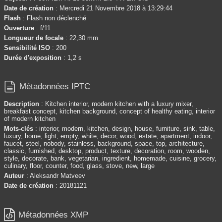
Date de création
: Mercredi 21 Novembre 2018 à 13:29:44
Flash
: Flash non déclenché
Ouverture
: f/11
Longueur de focale
: 22,30 mm
Sensibilité ISO
: 200
Durée d'exposition
: 1,2 s

Métadonnées IPTC
Description
: Kitchen interior, modern kitchen with a luxury mixer,
breakfast concept, kitchen background, concept of healthy eating, interior
of modern kitchen
Mots-clés
: interior, modern, kitchen, design, house, furniture, sink, table,
luxury, home, light, empty, white, decor, wood, estate, apartment, indoor,
faucet, steel, nobody, stainless, background, space, top, architecture,
classic, furnished, desktop, product, texture, decoration, room, wooden,
style, decorate, bank, vegetarian, ingredient, homemade, cuisine, grocery,
culinary, floor, counter, food, glass, stove, new, large
Auteur
: Aleksandr Matveev
Date de création
: 20181121

Métadonnées XMP