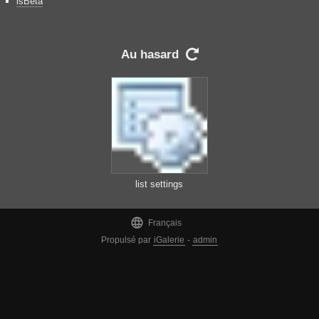
isBeta
Au hasard

list settings

Français
Propulsé par
iGalerie
-
admin