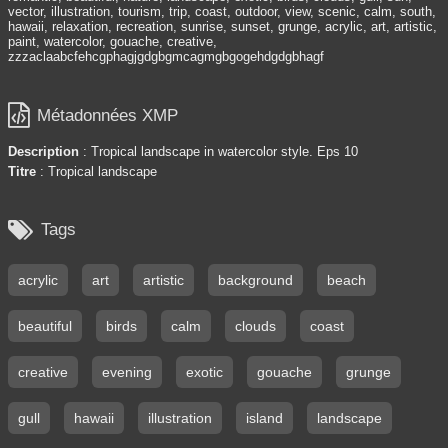
vector, illustration, tourism, trip, coast, outdoor, view, scenic, calm, south,
hawaii, relaxation, recreation, sunrise, sunset, grunge, acrylic, art, artistic,
paint, watercolor, gouache, creative,
zzzaclaabcfehcgphagjgdgbgmcagmgbgogehdgdgbhagf

Métadonnées XMP
Description
: Tropical landscape in watercolor style. Eps 10
Titre
: Tropical landscape

Tags
acrylic
art
artistic
background
beach
beautiful
birds
calm
clouds
coast
creative
evening
exotic
gouache
grunge
gull
hawaii
illustration
island
landscape