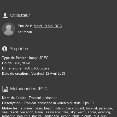

Utilisateur
Publiée le
Mardi 19 Mai 2015
par
ronan

Propriétés
Type de fichier
: Image JPEG
Poids
: 498,78 Ko
Dimensions
: 700 x 685 pixels
Date de création
:
Vendredi 12 Avril 2013

Métadonnées IPTC
Nom de l'objet
: Tropical landscape
Description
: Tropical landscape in watercolor style. Eps 10
Mots-clés
: summer, palm, beach, island, background, tropical, paradise,
sea, resort, vacation, travel, seascape, tree, sky, warm, shore, evening,
romantic, beautiful, nature, landscape, exotic, birds, clouds, gull, sun,