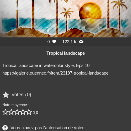
0
122,1 k


Tropical landscape
Tropical landscape in watercolor style. Eps 10
https://igalerie.quennec.fr/item/23197-tropical-landscape

Votes (
0
)
Note moyenne :





0,0
Vous n'avez pas l'autorisation de voter.