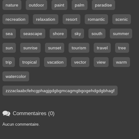
nature
outdoor
paint
palm
paradise
recreation
relaxation
resort
romantic
scenic
sea
seascape
shore
sky
south
summer
sun
sunrise
sunset
tourism
travel
tree
trip
tropical
vacation
vector
view
warm
watercolor
zzzaclaabcfehcgphagjgdgbgmcagmgbgogehdgdgbhagf

Commentaires (0)
Aucun commentaire.