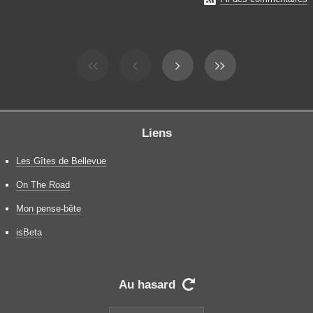
Liens
Les Gîtes de Bellevue
On The Road
Mon pense-bête
isBeta
Au hasard
