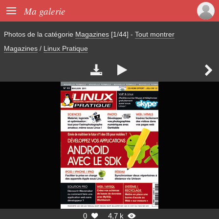

Ma galerie
Photos de la catégorie
Magazines
[1/44]
-
Tout montrer
Magazines
/
Linux Pratique



0
4,7 k

