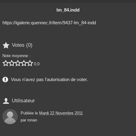
lm_84.indd
https://igalerie.quennec.fr/item/9437-lm_84-indd

Votes (
0
)
Note moyenne :





0,0
Vous n'avez pas l'autorisation de voter.

Utilisateur
Publiée le
Mardi 22 Novembre 2011
par
ronan