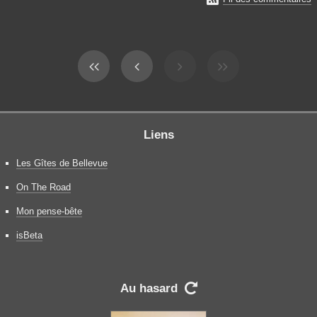
Liens
Les Gîtes de Bellevue
On The Road
Mon pense-bête
isBeta
Au hasard
