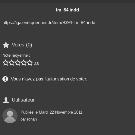
lm_84.indd
https://igalerie.quennec.fr/item/9394-lm_84-indd

Votes (
0
)
Note moyenne :





0,0
Vous n'avez pas l'autorisation de voter.

Utilisateur
Publiée le
Mardi 22 Novembre 2011
par
ronan