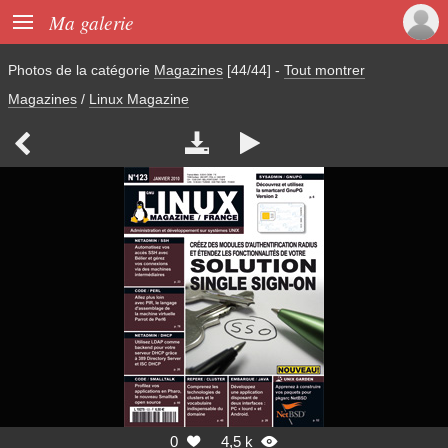

Ma galerie
Photos de la catégorie
Magazines
[44/44]
-
Tout montrer
Magazines
/
Linux Magazine



0
4,5 k

