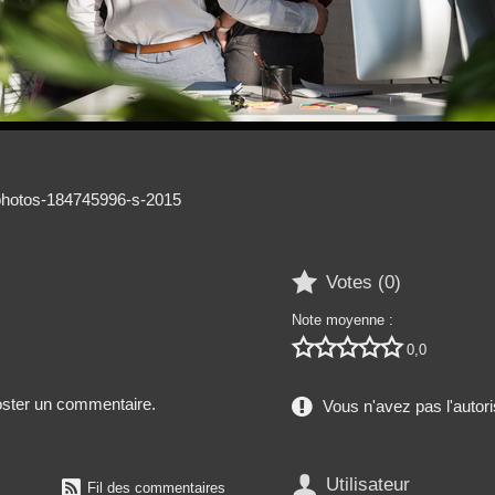
itphotos-184745996-s-2015

Votes (
0
)
Note moyenne :





0,0
poster un commentaire.
Vous n'avez pas l'autori

Utilisateur

Fil des commentaires