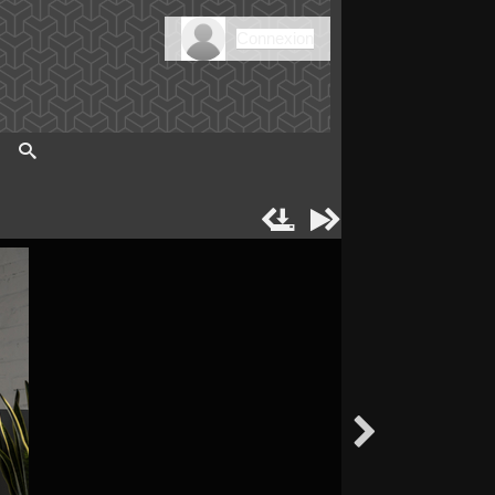
Connexion




