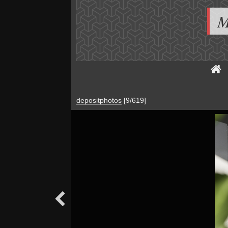
M
depositphotos
[9/619]
