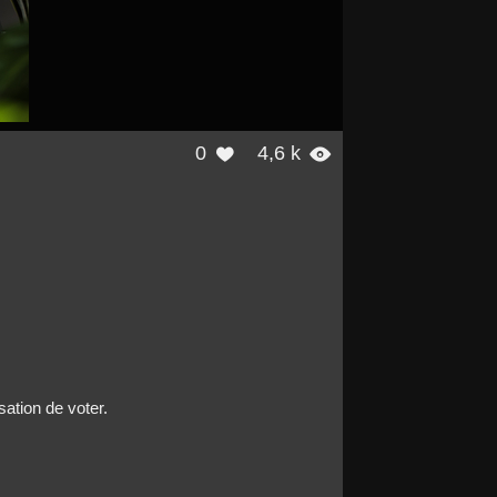
0
4,6 k


sation de voter.