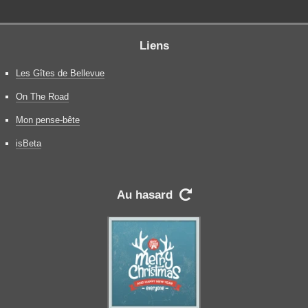
Liens
Les Gîtes de Bellevue
On The Road
Mon pense-bête
isBeta
Au hasard
