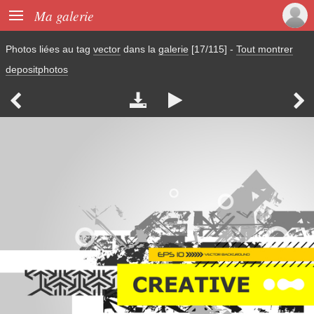

Ma galerie
Photos liées au tag
vector
dans la
galerie
[17/115]
-
Tout montrer
depositphotos



