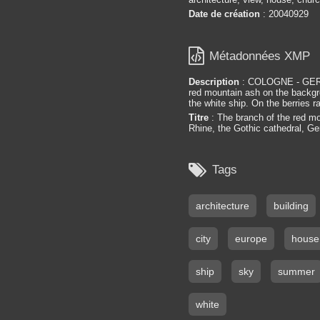
Date de création
: 20040929

Métadonnées XMP
Description
: COLOGNE - GER
red mountain ash on the backgro
the white ship. On the berries r
Titre
: The branch of the red mo
Rhine, the Gothic cathedral, G

Tags
architecture
building
city
europe
house
ship
sky
summer
white