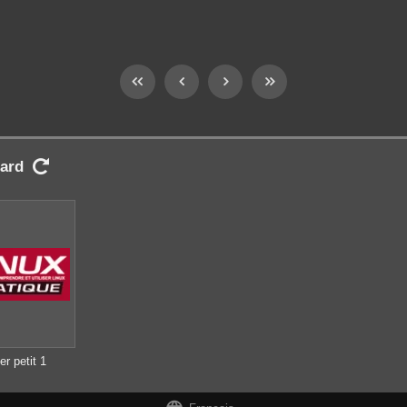
ard

r petit 1