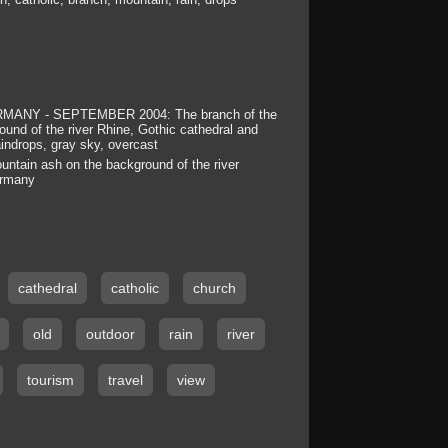
MANY - SEPTEMBER 2004: The branch of the
und of the river Rhine, Gothic cathedral and
aindrops, gray sky, overcast
untain ash on the background of the river
ermany
cathedral
catholic
church
old
outdoor
rain
river
tourism
travel
view