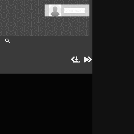
Connexion



