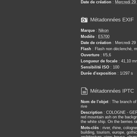
Date de création
:
Mercredi 29

Métadonnées EXIF
Marque
:
Nikon
Modèle
:
E5700
Date de création
: Mercredi 29
Flash
: Flash non déclenché, m
Ouverture
: f/5,6
Longueur de focale
: 41,10 m
Sensibilité ISO
: 100
Durée d'exposition
: 1/297 s

Métadonnées IPTC
Nom de l'objet
: The branch of
rive
Description
: COLOGNE - GER
red mountain ash on the backgro
the white ship. On the berries r
Mots-clés
: river, rhine, cologn
building, tourism, europe, gothic
architecture, view, house, churc