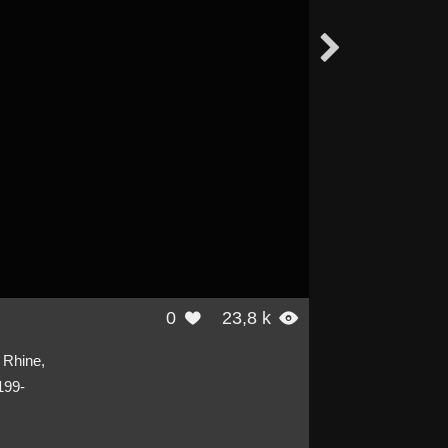

0
23,8 k


 Rhine,
199-