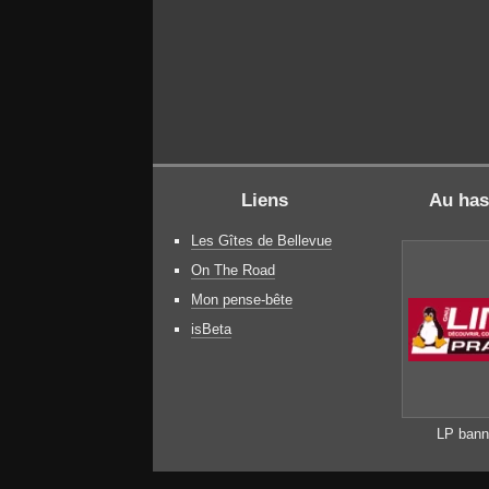
Liens
Au has
Les Gîtes de Bellevue
On The Road
Mon pense-bête
isBeta
LP banne