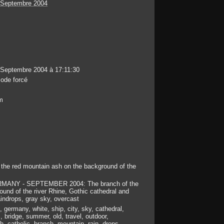
 Septembre 2004
 Septembre 2004 à 17:11:30
ode forcé
m
 the red mountain ash on the background of the
MANY - SEPTEMBER 2004: The branch of the
und of the river Rhine, Gothic cathedral and
aindrops, gray sky, overcast
e, germany, white, ship, city, sky, cathedral,
, bridge, summer, old, travel, outdoor,
h, catholic, branch, mountain, rain, drops