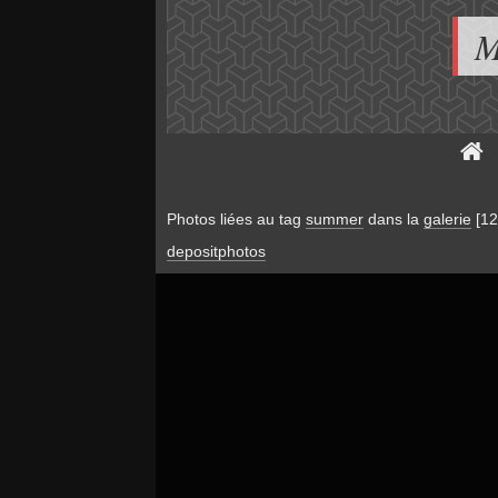
M
Photos liées au tag
summer
dans la
galerie
[12
depositphotos