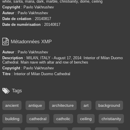
white, santa, maria, dark, marble, christianity, dome, ceiling
Copyright
: Pavlo Vakhrushev
Auteur
: Pavlo Vakhrushev
Date de création
: 20140817
Date de numérisation
: 20140817

Métadonnées XMP
Auteur
: Pavlo Vakhrushev
Description
: MILAN, ITALY - August 17, 2014: Interior of Milan Duomo
Cathedral. Main nave with altar and row of benches
Copyright
: Pavlo Vakhrushev
Titre
: Interior of Milan Duomo Cathedral

Tags
ancient
antique
architecture
art
background
building
cathedral
catholic
ceiling
christianity