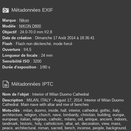

Métadonnées EXIF
Marque
:
Nikon
Modèle
:
NIKON D800
Objectif
: 24.0-70.0 mm f/2.8
Date de création
: Dimanche 17 Août 2014 à 18:36:41
Flash
: Flash non déclenché, mode forcé
Ouverture
: f/4,5
Longueur de focale
: 24 mm
Sensibilité ISO
: 3200
Durée d'exposition
: 1/80 s

Métadonnées IPTC
Nom de l'objet
: Interior of Milan Duomo Cathedral
Description
: MILAN, ITALY - August 17, 2014: Interior of Milan Duomo
Cathedral. Main nave with altar and row of benches
Mots-clés
: milan, duomo, inside, hall, interior, cathedral, gothic, italy,
architecture, religion, church, nave, lombardy, christian, building, europe,
european, italian, religious, catholic, milano, old, antique, ancient, indoors,
landmark, historic, holy, catholicism, altar, art, decoration, view, mass,
peace, architectural, roman, sacred, bench, incense, people, background,