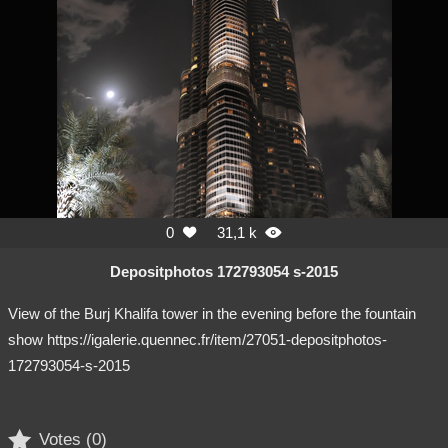
0
31,1 k


Depositphotos 172793054 s-2015
View of the Burj Khalifa tower in the evening before the fountain
show https://igalerie.quennec.fr/item/27051-depositphotos-
172793054-s-2015

Votes (
0
)