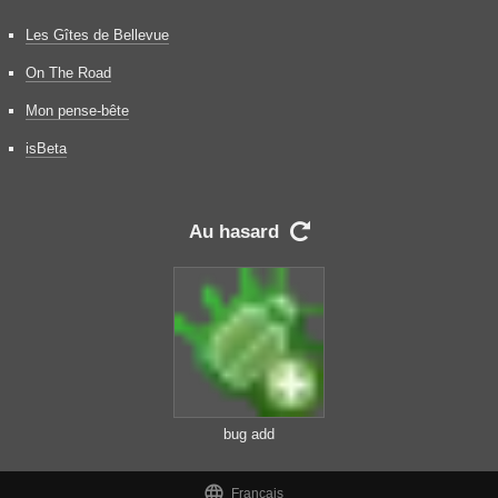
Les Gîtes de Bellevue
On The Road
Mon pense-bête
isBeta
Au hasard

bug add

Français