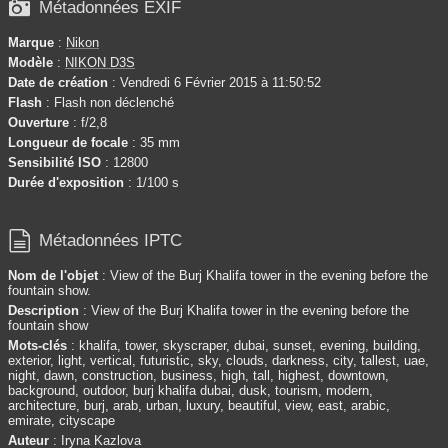

Métadonnées EXIF
Marque
:
Nikon
Modèle
:
NIKON D3S
Date de création
: Vendredi 6 Février 2015 à 11:50:52
Flash
: Flash non déclenché
Ouverture
: f/2,8
Longueur de focale
: 35 mm
Sensibilité ISO
: 12800
Durée d'exposition
: 1/100 s

Métadonnées IPTC
Nom de l'objet
: View of the Burj Khalifa tower in the evening before the
fountain show.
Description
: View of the Burj Khalifa tower in the evening before the
fountain show
Mots-clés
: khalifa, tower, skyscraper, dubai, sunset, evening, building,
exterior, light, vertical, futuristic, sky, clouds, darkness, city, tallest, uae,
night, dawn, construction, business, high, tall, highest, downtown,
background, outdoor, burj khalifa dubai, dusk, tourism, modern,
architecture, burj, arab, urban, luxury, beautiful, view, east, arabic,
emirate, cityscape
Auteur
: Iryna Kazlova