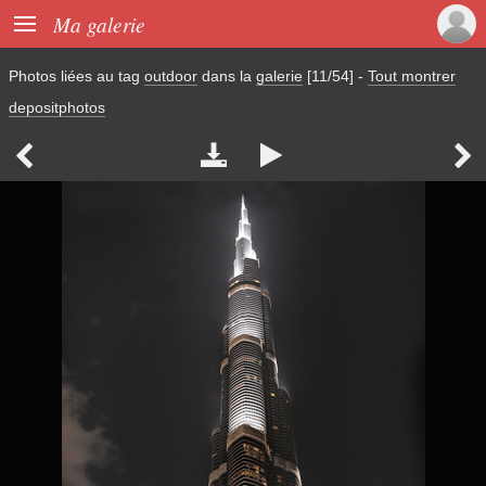

Ma galerie
Photos liées au tag
outdoor
dans la
galerie
[11/54]
-
Tout montrer
depositphotos



