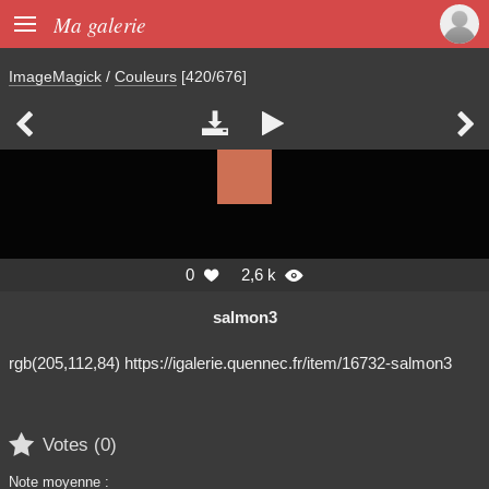

Ma galerie
ImageMagick
/
Couleurs
[420/676]




0
2,6 k


salmon3
rgb(205,112,84) https://igalerie.quennec.fr/item/16732-salmon3

Votes (
0
)
Note moyenne :