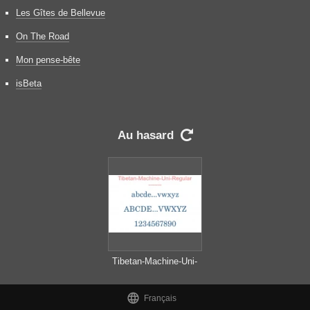
Les Gîtes de Bellevue
On The Road
Mon pense-bête
isBeta
Au hasard

Tibetan-Machine-Uni-
Regular

Français