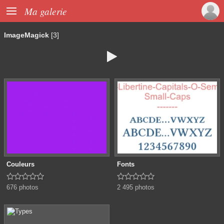

Ma galerie
ImageMagick
[3]

Couleurs
Fonts










676 photos
2 495 photos