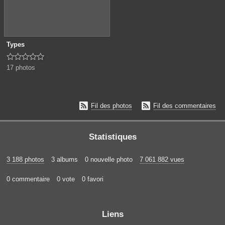
Types





17 photos


Fil des photos
Fil des commentaires
Statistiques
3 188 photos
3 albums
0 nouvelle photo
7 061 882 vues
0 commentaire
0 vote
0 favori
Liens