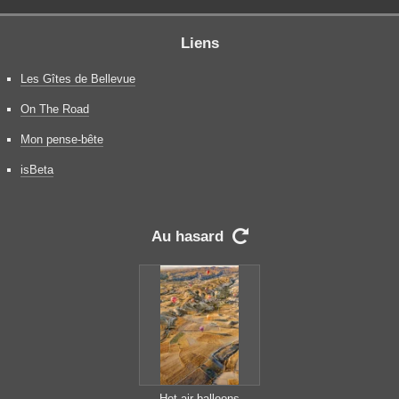
Liens
Les Gîtes de Bellevue
On The Road
Mon pense-bête
isBeta
Au hasard

Hot air balloons