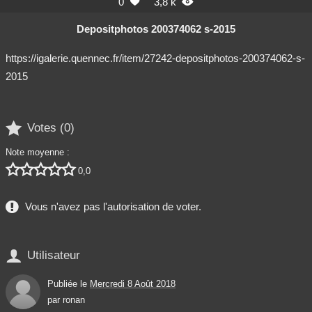
0
3,8 k


Depositphotos 200374062 s-2015
https://igalerie.quennec.fr/item/27242-depositphotos-200374062-s-
2015

Votes (
0
)
Note moyenne :





0,0
Vous n'avez pas l'autorisation de voter.

Utilisateur
Publiée le
Mercredi 8 Août 2018
par
ronan