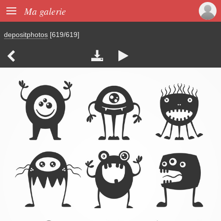

Ma galerie
depositphotos
[619/619]


