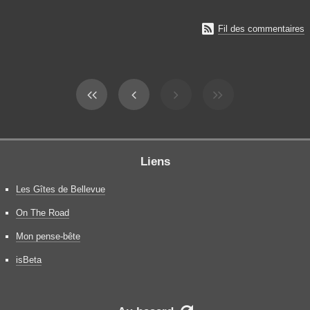

Fil des commentaires
Liens
Les Gîtes de Bellevue
On The Road
Mon pense-bête
isBeta