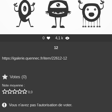
0
4,1 k


12
https://igalerie.quennec.fr/item/22612-12

Votes (
0
)
Note moyenne :





0,0
Vous n'avez pas l'autorisation de voter.