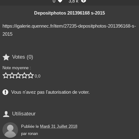
0
3,8 k


Depositphotos 201396168 s-2015
https://igalerie.quennec.fr/item/27235-depositphotos-201396168-s-
2015

Votes (
0
)
Note moyenne :





0,0
Vous n'avez pas l'autorisation de voter.

Utilisateur
Publiée le
Mardi 31 Juillet 2018
par
ronan