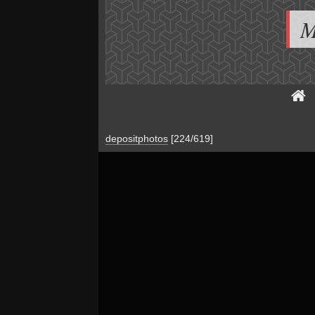
M
depositphotos
[224/619]