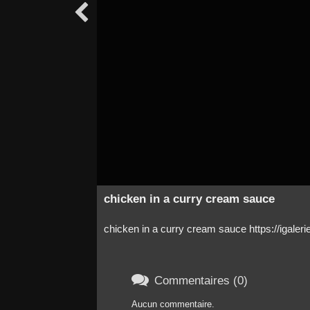

chicken in a curry cream sauce
chicken in a curry cream sauce https://igale

Commentaires (0)
Aucun commentaire.