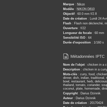
Marque
:
Nikon
Modèle
:
NIKON D810
Objectif
: 60.0 mm f/2.8
Date de création
: Lundi 24 Avr
Flash
: Flash non déclenché, m
Ouverture
: f/22
Longueur de focale
: 60 mm
Sensibilité ISO
: 64
Durée d'exposition
: 1/160 s

Métadonnées IPTC
Nom de l'objet
: chicken in a 
Description
: chicken in a cur
Mots-clés
: curry, food, chicken
dinner, dish, indian, traditional,
bowl, restaurant, herb, delicious
thailand, tomato, coriander, soup
coconut, plate, homemade, dini
Copyright
: Darius Dzinnik
Auteur
: Darius Dzinnik
Date de création
: 20170424