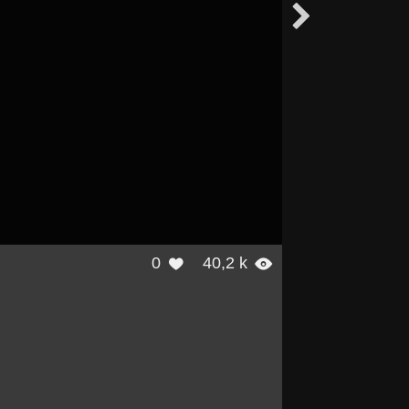

0
40,2 k

