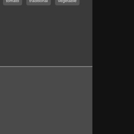
tomato
traditional
vegetable