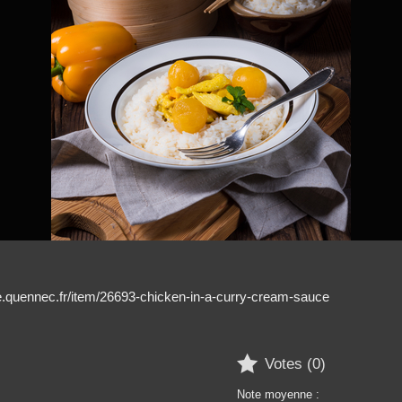
rie.quennec.fr/item/26693-chicken-in-a-curry-cream-sauce

Votes (
0
)
Note moyenne :