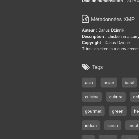
Date de numérisation
: 20170

Métadonnées XMP
Auteur
: Darius Dzinnik
Description
: chicken in a cur
Copyright
: Darius Dzinnik
Titre
: chicken in a curry crea

Tags
asia
asian
basil
cuisine
culture
del
gourmet
green
he
indian
lunch
meal