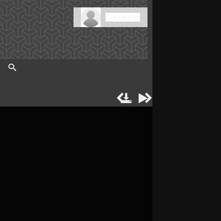
Connexion



