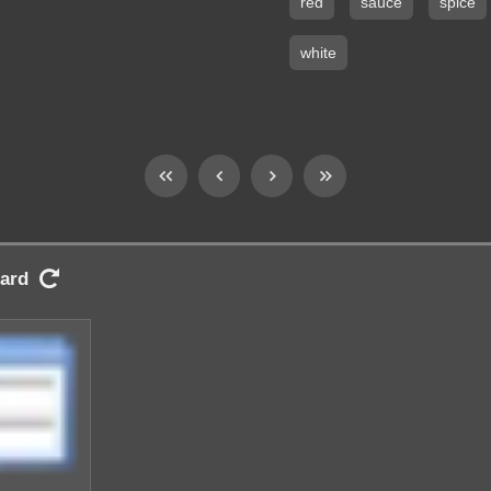
red
sauce
spice
white
ard
