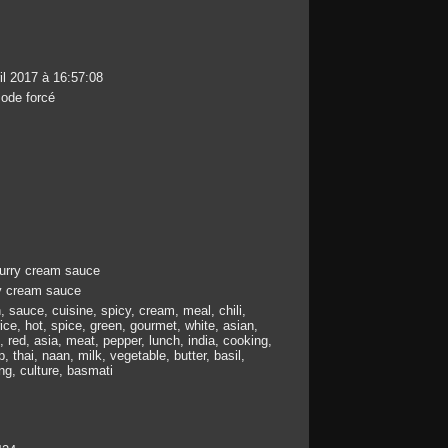
il 2017 à 16:57:08
ode forcé
curry cream sauce
ry cream sauce
, sauce, cuisine, spicy, cream, meal, chili,
 rice, hot, spice, green, gourmet, white, asian,
, red, asia, meat, pepper, lunch, india, cooking,
, thai, naan, milk, vegetable, butter, basil,
ng, culture, basmati