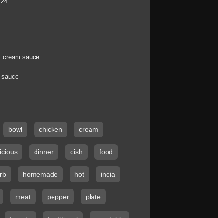
424
ry cream sauce
m sauce
bowl
chicken
cream
icious
dinner
dish
food
rb
homemade
hot
india
meat
pepper
plate