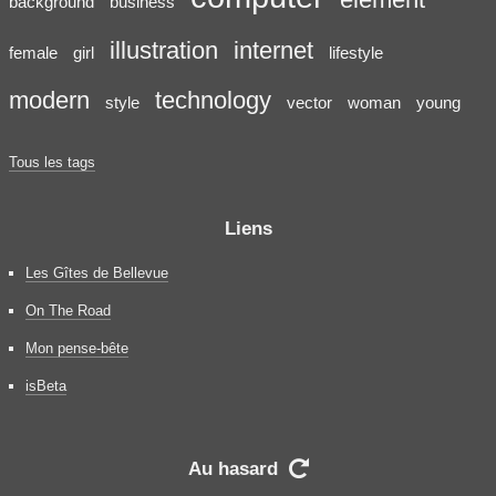
element
background
business
illustration
internet
female
girl
lifestyle
modern
technology
style
vector
woman
young
Tous les tags
Liens
Les Gîtes de Bellevue
On The Road
Mon pense-bête
isBeta
Au hasard
