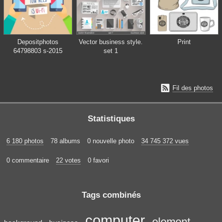
Depositphotos
Vector business style.
Print
64798803 s-2015
set 1

Fil des photos
Statistiques
6 180 photos
78 albums
0 nouvelle photo
34 745 372 vues
0 commentaire
22 votes
0 favori
Tags combinés
computer