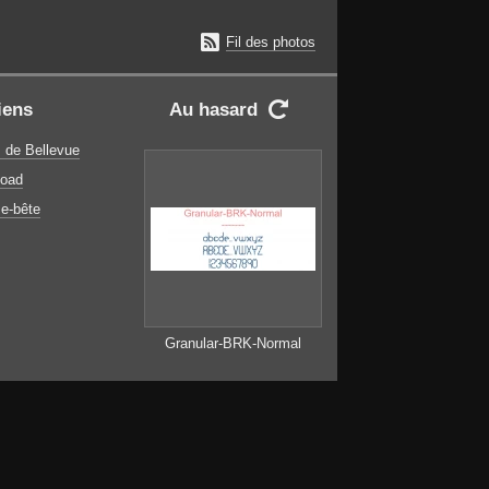

Fil des photos
iens
Au hasard

 de Bellevue
oad
e-bête
Granular-BRK-Normal