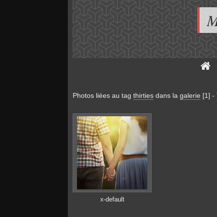
M
Photos liées au tag
thirties
dans la
galerie
[1]
-
x-default