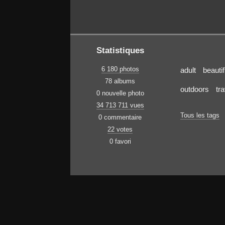
Statistiques
6 180 photos
adult
beautif
78 albums
outdoors
tr
0 nouvelle photo
34 713 711 vues
Tous les tags
0 commentaire
22 votes
0 favori