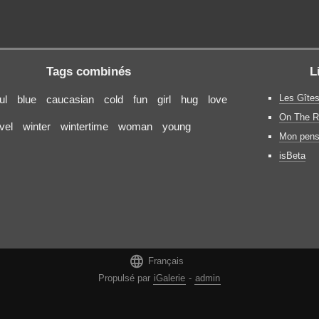
Tags combinés
L
Les Gîtes
ul
blue
caucasian
cold
fun
girl
hug
love
On The R
avel
winter
wintertime
woman
young
Mon pens
isBeta

Français
Propulsé par
iGalerie
-
admin