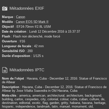

Métadonnées EXIF
Marque
:
Canon
Modèle
:
Canon EOS 5D Mark II
Objectif
: EF24-70mm f/2.8L USM
Date de création
: Lundi 12 Décembre 2016 à 15:37:37
Flash
: Flash non déclenché, mode forcé
Ouverture
: f/16
Longueur de focale
: 42 mm
Sensibilité ISO
: 200
Durée d'exposition
: 1/125 s

Métadonnées IPTC
Nom de l'objet
: Havana, Cuba - December 12, 2016: Statue of Francisco
de Albear
Description
: Havana, Cuba - December 12, 2016: Statue of Francisco de
Albear by Jose Vilalta Saavedra in Old Havana, Cuba
Mots-clés
: america, american, architectural, architecture, background,
building, carlos, cespedes, city, colonial, colour, cuba, cuban, culture, de,
destination, editorial, exotic, flag, garden, gritty, habana, havana, heritage,
hispanic, independence, landmark, latin, manuel, monument, old,