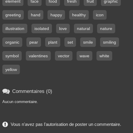
element
face
food
fresh
fruit
graphic
greeting
hand
happy
healthy
icon
illustration
isolated
love
natural
nature
organic
pear
plant
set
smile
smiling
symbol
valentines
vector
wave
white
yellow

Commentaires (0)
Aucun commentaire.
Vous n'avez pas l'autorisation de poster un commentaire.