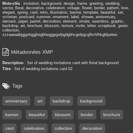
Mots-clés
: invitation, background, design, frame, greeting, wedding,
vector, floral, decorative, celebration, vintage, flower, border, pattern, love,
elegant, spring, card, retro, illustration, banner, template, beautiful, set,
victorian, postcard, summer, ornament, label, shower, anniversary,
damask, paper, pastel, decoration, element, ornate, seamless, graphic,
backdrop, art, brochure, blossom, texture, invite, letter, scrapbook, green,
collection,
zzzaaeaabjgjgohggjhegbhegjgpgofpgdgbhcgefpgcgfhchfhkgbfpebec

Métadonnées XMP
Description
: Set of wedding invitations card with floral background
Titre
: Set of wedding invitations card 02

Tags
anniversary
art
backdrop
background
banner
beautiful
blossom
border
brochure
card
celebration
collection
decoration