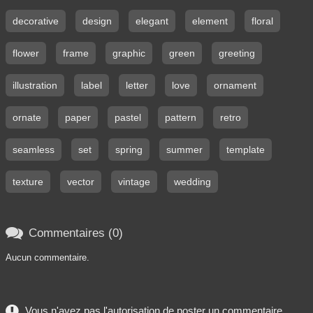
decorative
design
elegant
element
floral
flower
frame
graphic
green
greeting
illustration
label
letter
love
ornament
ornate
paper
pastel
pattern
retro
seamless
set
spring
summer
template
texture
vector
vintage
wedding

Commentaires (0)
Aucun commentaire.
Vous n'avez pas l'autorisation de poster un commentaire.