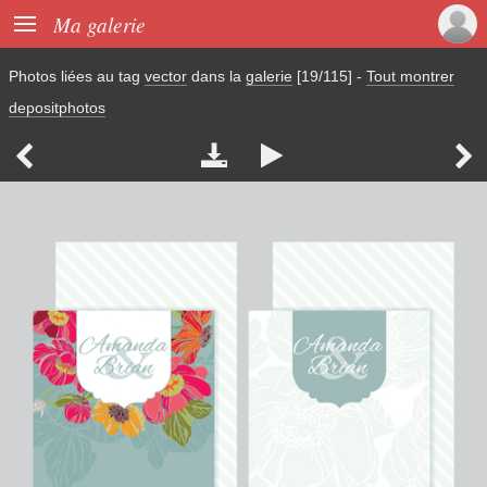

Ma galerie
Photos liées au tag
vector
dans la
galerie
[19/115]
-
Tout montrer
depositphotos



