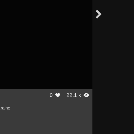

0
22,1 k


kraine