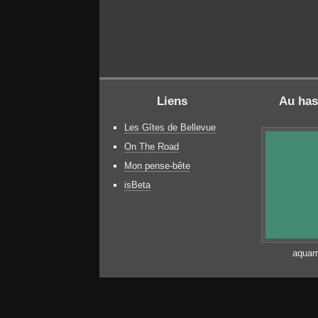
Liens
Au has
Les Gîtes de Bellevue
On The Road
Mon pense-bête
isBeta
aquam