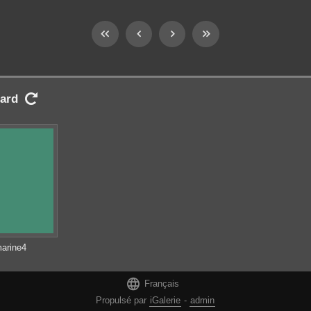
ard

arine4

Français
Propulsé par
iGalerie
-
admin