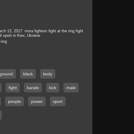
rch 13, 2017: mma fighters fight at the ring fight
f sport in Kiev, Ukraine
 ring
ground
black
body
fight
karate
kick
male
people
power
sport