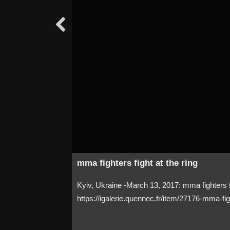

mma fighters fight at the ring
Kyiv, Ukraine -March 13, 2017: mma fighters fig
https://igalerie.quennec.fr/item/27176-mma-figh