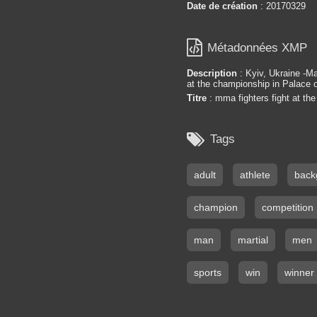
Date de création
: 20170329

Métadonnées XMP
Description
: Kyiv, Ukraine -Ma
at the championship in Palace o
Titre
: mma fighters fight at the

Tags
adult
athlete
back
champion
competition
man
martial
men
sports
win
winner