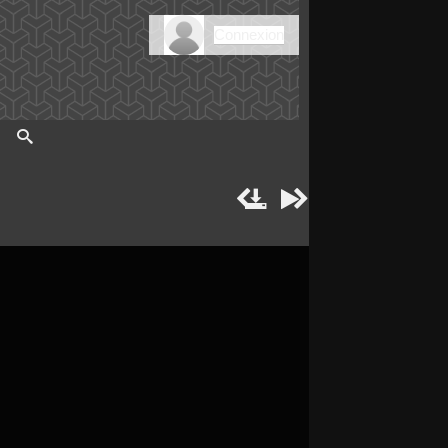
Connexion



