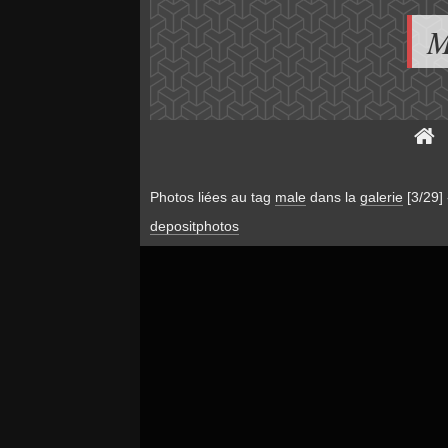
M
Photos liées au tag
male
dans la
galerie
[3/29]
depositphotos