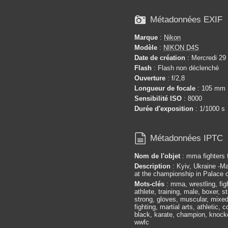

Métadonnées EXIF
Marque
:
Nikon
Modèle
:
NIKON D4S
Date de création
: Mercredi 29
Flash
: Flash non déclenché
Ouverture
: f/2,8
Longueur de focale
: 105 mm
Sensibilité ISO
: 8000
Durée d'exposition
: 1/1000 s

Métadonnées IPTC
Nom de l'objet
: mma fighters f
Description
: Kyiv, Ukraine -Ma
at the championship in Palace o
Mots-clés
: mma, wrestling, figh
athlete, training, male, boxer, 
strong, gloves, muscular, mixed
fighting, martial arts, athletic,
black, karate, champion, knocko
wwfc