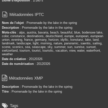
Durée d'exposition
: 1/160 s

Métadonnées IPTC
Nom de l'objet
: Promenade by the lake in the spring
Description
: Promenade by the lake in the spring
Mots-clés
: alps, austria, bavaria, beach, beautiful, blue, bodensee lake,
color, constance, destinations, deutschland, europe, european, european
union, evening, france, germany, horizon, idyllic, konstanz, lake, land,
landmark, landscape, light, morning, nature, panoramic, saentis, sailing,
scene, scenics, sea, seascape, sky, summer, sun, sunrise, sunset,
switzerland, tourism, tourist, touristic, vacation, view, water, waterfront,
weather
Date de création
: 20120326
Date de numérisation
: 20120326

Métadonnées XMP
Description
: Promenade by the lake in the spring
Titre
: Promenade by the lake in the spring

Tags