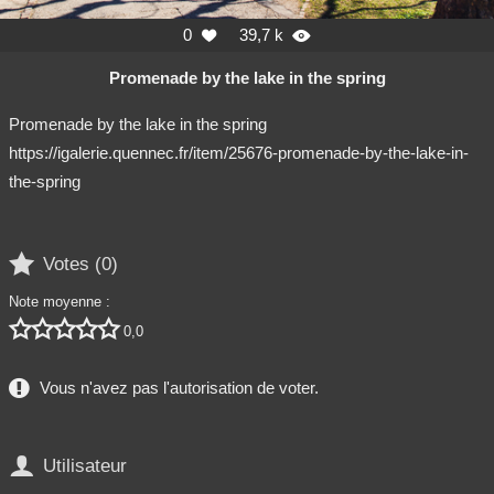
0
39,7 k


Promenade by the lake in the spring
Promenade by the lake in the spring
https://igalerie.quennec.fr/item/25676-promenade-by-the-lake-in-
the-spring

Votes (
0
)
Note moyenne :





0,0
Vous n'avez pas l'autorisation de voter.

Utilisateur