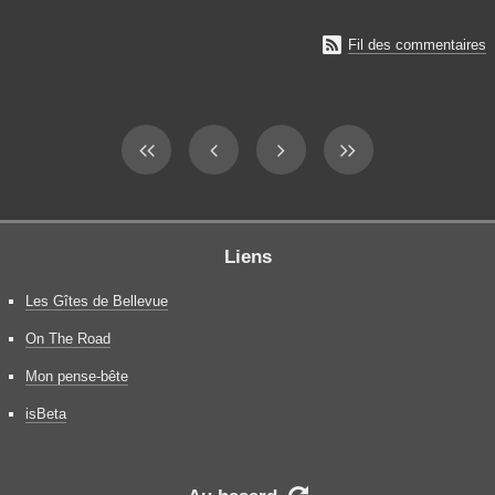

Fil des commentaires
Liens
Les Gîtes de Bellevue
On The Road
Mon pense-bête
isBeta