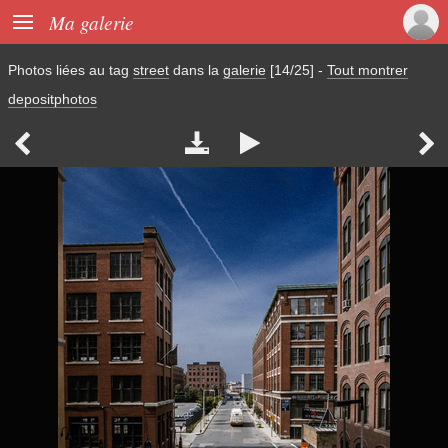

Ma galerie
Photos liées au tag
street
dans la
galerie
[14/25]
-
Tout montrer
depositphotos



