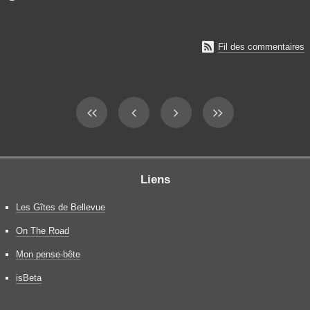

Fil des commentaires
Liens
Les Gîtes de Bellevue
On The Road
Mon pense-bête
isBeta