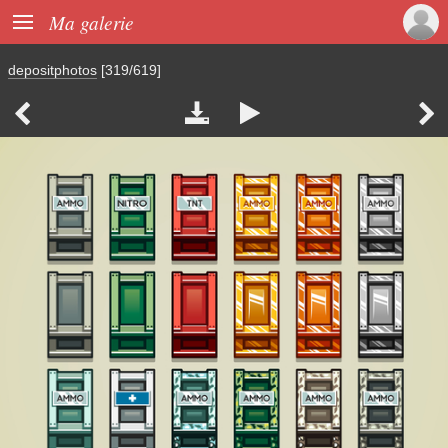

Ma galerie
depositphotos
[319/619]



