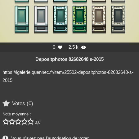
0
2,5 k


Depositphotos 82682648 s-2015
https://igalerie.quennec.fr/item/25592-depositphotos-82682648-s-
2015

Votes (
0
)
Note moyenne :





0,0
Vous n'avez pas l'autorisation de voter.