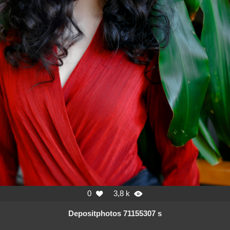
0
3,8 k


Depositphotos 71155307 s