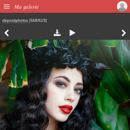

Ma galerie
depositphotos
[568/619]



