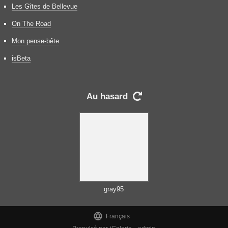
Les Gîtes de Bellevue
On The Road
Mon pense-bête
isBeta
Au hasard

gray95

Français