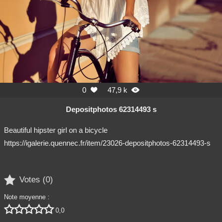
0
47,9 k


Depositphotos 62314493 s
Beautiful hipster girl on a bicycle
https://igalerie.quennec.fr/item/23026-depositphotos-62314493-s

Votes (
0
)
Note moyenne :





0,0