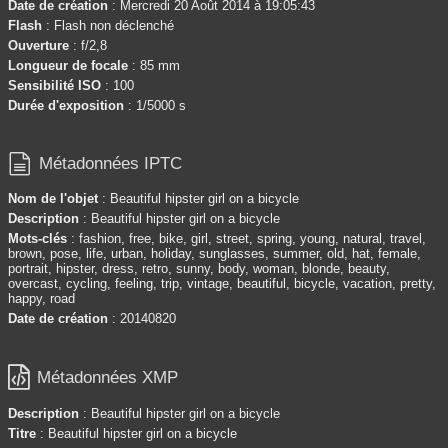
Date de création
: Mercredi 20 Août 2014 à 19:05:43
Flash
: Flash non déclenché
Ouverture
: f/2,8
Longueur de focale
: 85 mm
Sensibilité ISO
: 100
Durée d'exposition
: 1/5000 s

Métadonnées IPTC
Nom de l'objet
: Beautiful hipster girl on a bicycle
Description
: Beautiful hipster girl on a bicycle
Mots-clés
: fashion, free, bike, girl, street, spring, young, natural, travel,
brown, pose, life, urban, holiday, sunglasses, summer, old, hat, female,
portrait, hipster, dress, retro, sunny, body, woman, blonde, beauty,
overcast, cycling, feeling, trip, vintage, beautiful, bicycle, vacation, pretty,
happy, road
Date de création
: 20140820

Métadonnées XMP
Description
: Beautiful hipster girl on a bicycle
Titre
: Beautiful hipster girl on a bicycle