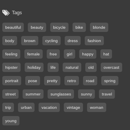

Tags
beautiful
beauty
bicycle
bike
blonde
body
brown
cycling
dress
fashion
feeling
female
free
girl
happy
hat
hipster
holiday
life
natural
old
overcast
portrait
pose
pretty
retro
road
spring
street
summer
sunglasses
sunny
travel
trip
urban
vacation
vintage
woman
young