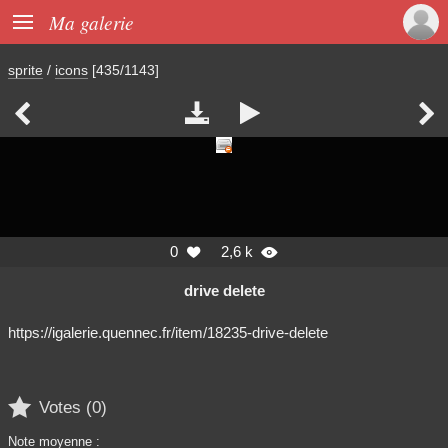

Ma galerie
sprite
/
icons
[435/1143]




0
2,6 k


drive delete
https://igalerie.quennec.fr/item/18235-drive-delete

Votes (
0
)
Note moyenne :