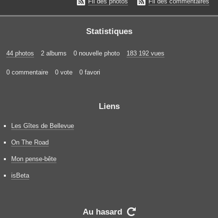


Fil des photos
Fil des commentaires
Statistiques
44 photos
2 albums
0 nouvelle photo
183 192 vues
0 commentaire
0 vote
0 favori
Liens
Les Gîtes de Bellevue
On The Road
Mon pense-bête
isBeta
Au hasard
