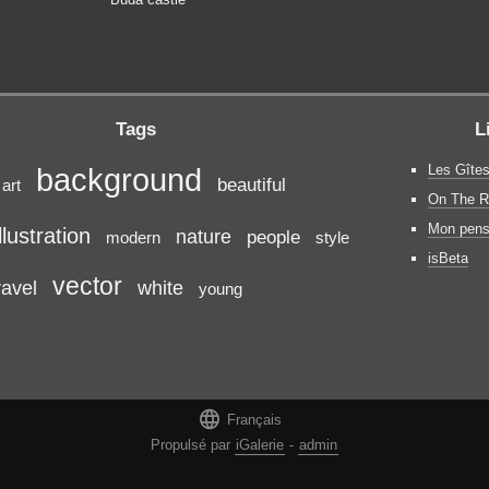
Tags
L
Les Gîtes
background
beautiful
art
On The R
Mon pens
illustration
nature
people
modern
style
isBeta
vector
ravel
white
young

Français
Propulsé par
iGalerie
-
admin