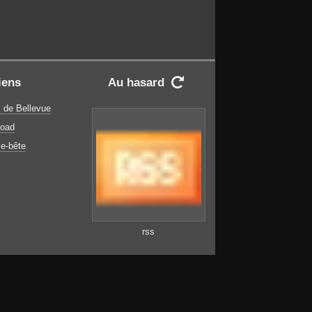
iens
Au hasard

 de Bellevue
oad
e-bête
rss