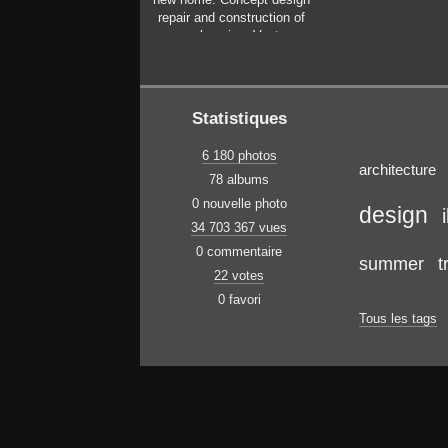
repair and construction of
new housing. Vector
illustration in flat style.
Statistiques
6 180 photos
architecture
78 albums
0 nouvelle photo
design
34 703 367 vues
0 commentaire
summer
t
22 votes
0 favori
Tous les tags