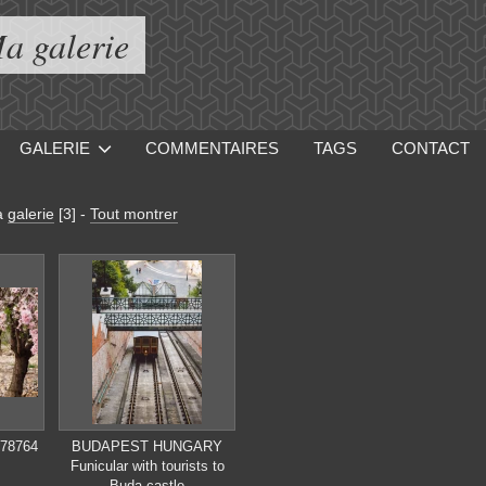
a galerie
GALERIE
COMMENTAIRES
TAGS
CONTACT
a
galerie
[3]
-
Tout montrer
478764
BUDAPEST HUNGARY
Funicular with tourists to
Buda castle