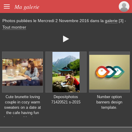

Ma galerie
Photos publiées le
Mercredi 2 Novembre 2016
dans la
galerie
[3]
-
Tout montrer

Cute brunette loving
Depositphotos
Number option
couple in cozy warm
71420521 s-2015
banners design
sweaters on a date at
template.
the cafe having fun
hugging. cold autumn,
winter or spring day,
european city. indoors