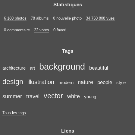
Statistiques
6 180 photos
78 albums
0 nouvelle photo
34 750 808 vues
0 commentaire
22 votes
0 favori
Tags
background
beautiful
architecture
art
design
illustration
nature
people
modern
style
vector
summer
travel
white
young
Tous les tags
Liens