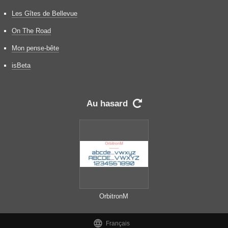
Les Gîtes de Bellevue
On The Road
Mon pense-bête
isBeta
Au hasard

OrbitronM

Français