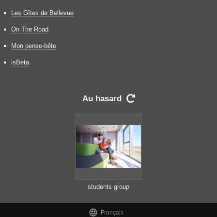
Les Gîtes de Bellevue
On The Road
Mon pense-bête
isBeta
Au hasard

students group
working on school
project together

Français