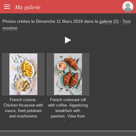

Ma galerie
Photos créées le
Dimanche 11 Mars 2018
dans la
galerie
[2]
-
Tout
montrer

French cuisine.
French croissant roll
Chicken fricassee with
with coffee. Appetizing
sauce, fried potatoes
breakfast with
and mushrooms
pastries. View from
above.