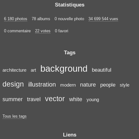
Statistiques
6 180 photos
78 albums
0 nouvelle photo
34 699 544 vues
0 commentaire
22 votes
0 favori
Tags
background
beautiful
architecture
art
design
illustration
nature
people
modern
style
vector
summer
travel
white
young
Tous les tags
Liens