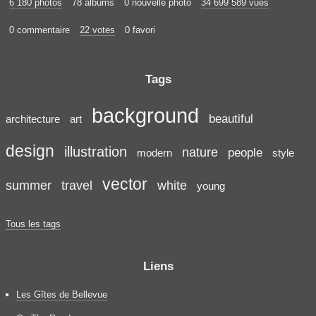
6 180 photos
78 albums
0 nouvelle photo
34 699 589 vues
0 commentaire
22 votes
0 favori
Tags
background
beautiful
architecture
art
design
illustration
nature
people
modern
style
vector
summer
travel
white
young
Tous les tags
Liens
Les Gîtes de Bellevue