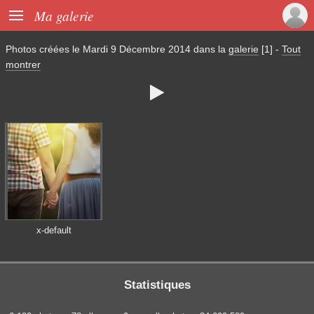

Ma galerie
Photos créées le
Mardi 9 Décembre 2014
dans la
galerie
[1]
-
Tout
montrer

x-default
Statistiques