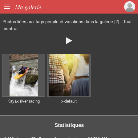

Ma galerie
Photos liées aux tags
people
et
vacations
dans la
galerie
[2]
-
Tout
montrer

Kayak river racing
x-default
Statistiques