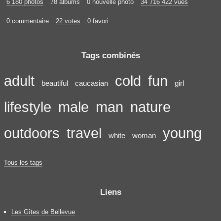
6 180 photos
78 albums
0 nouvelle photo
34 716 422 vues
0 commentaire
22 votes
0 favori
Tags combinés
adult
cold
fun
beautiful
caucasian
girl
lifestyle
male
man
nature
outdoors
travel
young
white
woman
Tous les tags
Liens
Les Gîtes de Bellevue