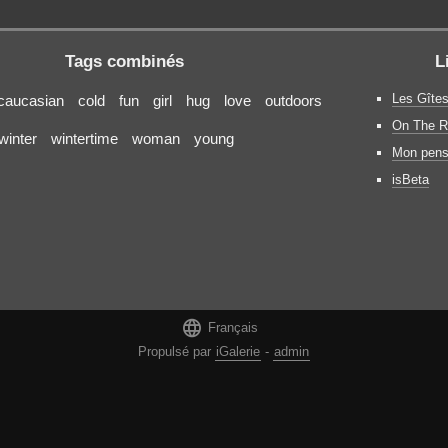
Tags combinés
L
Les Gîtes
caucasian
cold
fun
girl
hug
love
outdoors
On The R
winter
wintertime
woman
young
Mon pens
isBeta

Français
Propulsé par
iGalerie
-
admin