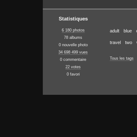
Statistiques
6 180 photos
adult
blue
78 albums
travel
two
0 nouvelle photo
34 698 499 vues
Tous les tags
0 commentaire
22 votes
0 favori