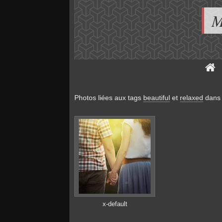
M
Photos liées aux tags
beautiful
et
relaxed
dans
x-default