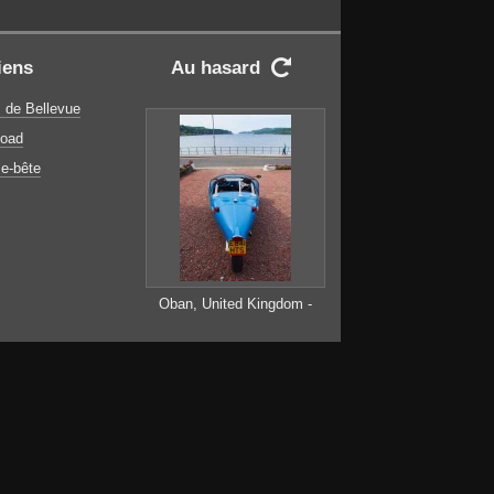
iens
Au hasard

 de Bellevue
oad
e-bête
Oban, United Kingdom -
February 20, 2010:
blackjack avion car on
parking at sea quay. Blue
automobile with three
wheels. Kit car on gravel
ground. Transport and
transportation. Travel and
wanderlust