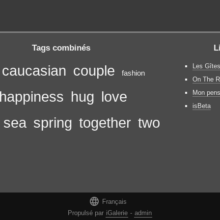
Tags combinés
L
Les Gîtes
caucasian
couple
fashion
On The R
happiness
hug
love
Mon pens
isBeta
sea
spring
together
two

Français
Propulsé par
iGalerie
-
admin