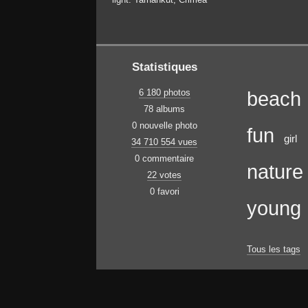
Statistiques
6 180 photos
beach
78 albums
0 nouvelle photo
fun
girl
34 710 554 vues
0 commentaire
nature
22 votes
0 favori
young
Tous les tags