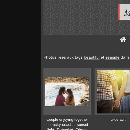
M
Photos liées aux tags
beautiful
et
seaside
dans
Couple enjoying together
x-default
on rocky coast at sunset
light. Tarhankut, Crimea