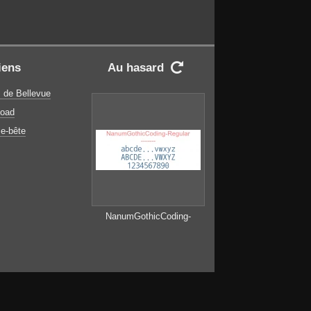
iens
Au hasard

 de Bellevue
oad
e-bête
NanumGothicCoding-
Regular