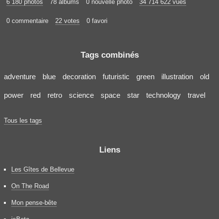
6 180 photos
78 albums
0 nouvelle photo
34 714 622 vues
0 commentaire
22 votes
0 favori
Tags combinés
adventure
blue
decoration
futuristic
green
illustration
old
power
red
retro
science
space
star
technology
travel
Tous les tags
Liens
Les Gîtes de Bellevue
On The Road
Mon pense-bête