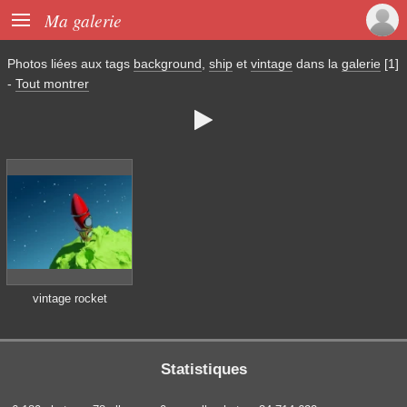

Ma galerie
Photos liées aux tags
background
,
ship
et
vintage
dans la
galerie
[1]
-
Tout montrer

vintage rocket
Statistiques