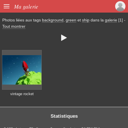

Ma galerie
Photos liées aux tags
background
,
green
et
ship
dans la
galerie
[1]
-
Tout montrer

vintage rocket
Statistiques