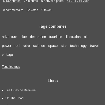
6 180 photos
78 albums
0 nouvelle photo
34 724 714 vues
0 commentaire
22 votes
0 favori
Tags combinés
adventure
blue
decoration
futuristic
illustration
old
power
red
retro
science
space
star
technology
travel
vintage
Tous les tags
Liens
Les Gîtes de Bellevue
On The Road